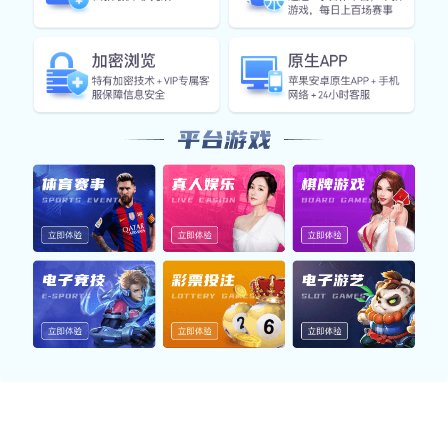
改变现状。这种内外压力无疑加剧了现有危机，让球
队深陷泥潭。
2、球队表现分析
在刚刚结束的比赛中，热刺展现出了前所未有的斗志
和团队合作精神。他们在进攻端频频制造威胁，通过
快速反击和有效配合打乱了对手防线。特别是在上半
场，他们就通过精准传球和默契配合取得领先，为后
续比赛奠定了良好的基础。
值得一提的是，本场比赛中的关键球员表现尤为突
出。前锋线上，有几位年轻小将拿出了超出预期的发
挥，他们不仅参与进攻，还积极回追防守，为全队树
立了榜样。这种活力充沛且富有创造性的表现，无疑
是热刺能够终结不胜纪录的重要原因之一。