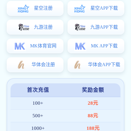
数辉煌与低谷。在近期的比赛中，热刺面临着一段尴
尬的15场不胜纪录，这不仅让球迷们心急如焚，也给
球队带来了巨大的压力。然而，在最近的一场比赛
中，热刺终于打破了这个不胜魔咒，以令人振奋的表
现迎来了久违的胜利。这场比赛不仅提升了球队士
气，也为接下来的赛季注入了新的希望。本文将从历
史背景、球队表现、战术分析以及未来展望四个方
面，对热刺终结英超15场不胜尴尬纪录进行详细阐
述。
1、历史背景与影响
热刺足球俱乐部成立于1882年，在其漫长的发展历程
中，曾多次获得国内外荣誉。然而，近年来的成绩波
动使得俱乐部面临较大压力。尤其是在本赛季开始