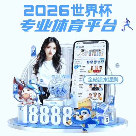
注册入口
金年会网页版，值得信赖的数字
体育平台
自创立以来，平台始终坚持“以技术驱动体验、以数据构建价
值”为核心理念，专注打造一个安全、高效、智能的体育赛事
服务生态系统。 十余年深耕亚洲市场，我们的服务网络覆盖
多个国家与地区，赢得了数百万用户的信赖与支持。
作为领先的
金年会·jinnianhui(中国)官方网站
平台，
我们融合全球架构与赛事数据接口，构建覆盖体育赛
事、数据推送、互动分析的多元服务体系。 平台支持
PC、H5、APP 多端接入，并配备防劫持机制与加速