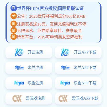
网络，保障在不同网络环境下依旧稳定可用。
安全是基础保障。我们引入多重加密机制、AI 风控体
系与实时监测模块，自动识别潜在异常操作，保护用
户数据与平台系统稳定。 所有信息传输均通过银行级
加密协议处理，确保每一次使用都安全可靠。
在服务方面，金年会网页版 设有 24 小时客服中心，
提供多语言即时响应。 同时平台构建智能化数据处理
系统，实现快速响应与高效反馈，让用户在赛事期间
享受流畅操作体验。
全终端兼容接入
不论是手机、平板还是电脑，金年会
·jinnianhui(中国)官方网站 可自动适配设备，实
现多端同步使用，无需额外安装，即开即用。