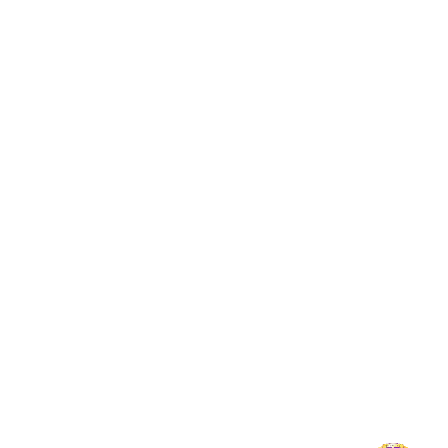
多终端无缝适配
全平台接入金年会网页版内容系统，支持
PC、APP、移动 H5，无论你在何处，赛事
内容触手可及。