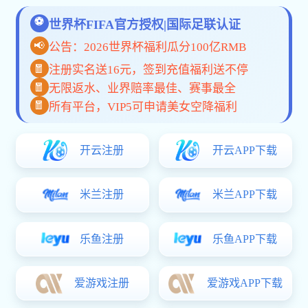
手机App
网页版
关于金年会网页版
金年会网页版是专注于体育赛事直播与互动体验的创新平台，致
力于为全球用户带来高速、安全与多样化的观赛服务体验，覆盖
多语种、多终端、多场景。