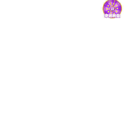
数据安全 全方位防护
在金年会网页版平台，数据防护不仅是底层机制，更是
平台运营的基本责任。我们从用户访问到操作全流程建
立安全通道，有效防范多类潜在风险。
多重加密策略，防止数据泄露
AI 风控引擎，监测账户异常行为
金年会·jinnianhui(中国)官方网站支持跨设备安全同
步，增强访问防护