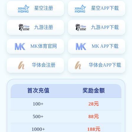
创立初心与品牌愿景
自创立之初，金年会网页版就确立了“科技驱动体育创新”的
发展方向，融合赛事直播、数据分析与观赛互动体验，打造
兼具专业性与沉浸感的体育平台。 我们希望通过技术力量
让金年会·jinnianhui(中国)官方网站等体育内容更便捷、更
智能地触达全球用户。