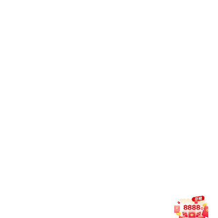
精选推荐
金年会网页版每日甄选金年会·jinnianhui(中国)官方网站领域的重点
资讯，覆盖多场热门赛况
新乐透制度影响球队策略多队追求吹杨但他更倾向留
在奇才
本文将深入探讨新乐透制度对NBA球队策略的影响，尤其是
在多支球队追逐年轻球员特雷·杨（吹杨）这一背景下的表
现...