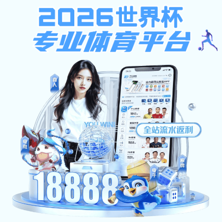
注册入口
金年会网页版
APP与网页版入
口｜畅享全球体育赛事与数据
服务
欢迎访问
金年会网页版
，提供全面覆盖足球、
篮球、电竞等项目的赛事资讯与数据内容， 支
持
APP下载
与
网页使用
，每日同步更新千场比
赛，聚焦热门体育内容， 助您轻松获取赛事动
态，掌握比赛节奏。