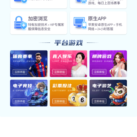
台。
五大核心功能 · 场景整
合
从赛事直播到多端互动，构建金年会网页版生态闭环
体育赛事直播
同步覆盖全球重要赛事，配备高清信号源与
多语言解说选项。用户可通过金年会