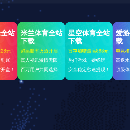
风控、秒级加载、多节点加速等
时，金年会网页版提供全天候客