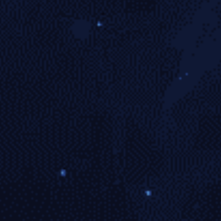
全平台接入金年会网页版内容系统，支持 PC、
数据安全 全方位防护
在金年会网页版平台，数据防护不仅是底层机制