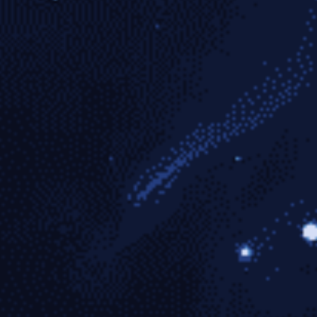
体育赛事直播
同步覆盖全球重要赛事，配备高清信号源与多语言解说
轻松找到关注比赛，实现多屏同步观赛。
实时数据中心
提供详尽的赛事动态、球员数据、进球时间轴与