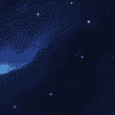
用户社区与弹幕互动
构建赛事评论区与实时弹幕系统，让用户可边看
多终端无缝适配