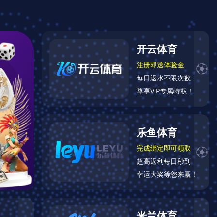
注册入口
育赛事与数据服务
 支持
APP下载
与
网页使用
，每日同步
掌握比赛节奏。