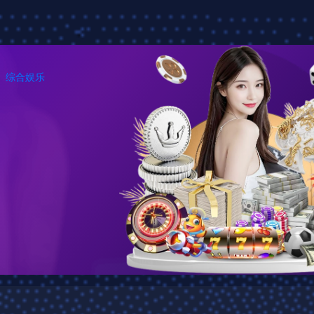
App下载
关于我们
体育焦点
PP与网页版入口｜畅享全球体
盖足球、篮球、电竞等项目的赛事资讯与数据内容，
，聚焦热门体育内容， 助您轻松获取赛事动态，
手机App
网页版