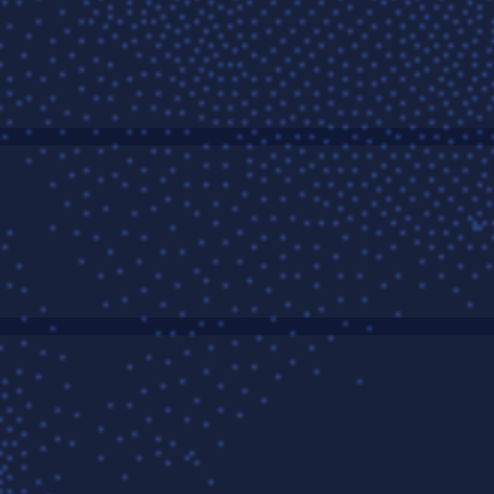
关于金年会网页版
育赛事直播与互动体验的创新平台，致力于为全球用户带来高速、
验，覆盖多语种、多终端、多场景。
创立初心与品牌愿
自创立之初，金年会网页版就确
分析与观赛互动体验，打造兼具
年会·jinnianhui(中国)