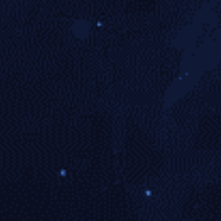
全平台接入金年会网页版内容系统，支持 PC、
数据安全 全方位防护
在金年会网页版平台，数据防护不仅是底层机制