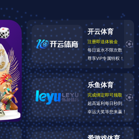
注册入口
育赛事与数据服务
 支持
APP下载
与
网页使用
，每日同步
掌握比赛节奏。