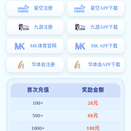
创立初心与品牌愿景
自创立之初，金年会网页版就确立了“科技驱动体育创新”的
发展方向，融合赛事直播、数据分析与观赛互动体验，打造
兼具专业性与沉浸感的体育平台。 我们希望通过技术力量
让金年会·jinnianhui(中国)官方网站等体育内容更便捷、更
智能地触达全球用户。