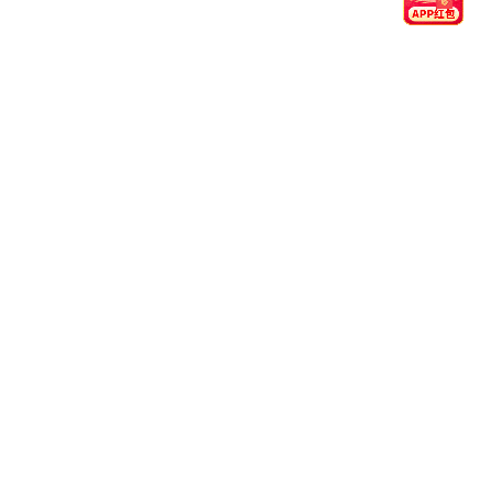
阅读全文
2026-08-03
法国队首发预测登贝莱杜埃复出姆巴佩担任前锋核心
在即将到来的国际比赛中，法国队的首发阵容引起了广泛的
关注与讨论。随着登贝莱和杜埃的复出，球队在进攻端将更...
阅读全文
2026-08-01