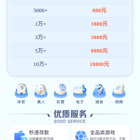
平台技术与服务能力
平台构建了一套高可用的全终端直播服务架构，集成智能风
控、秒级加载、多节点加速等核心技术，确保不同区域用户
都能流畅体验体育赛事。 同时，金年会网页版提供全天候
客服支持与数据同步，致力于打造值得信赖的观赛首选平