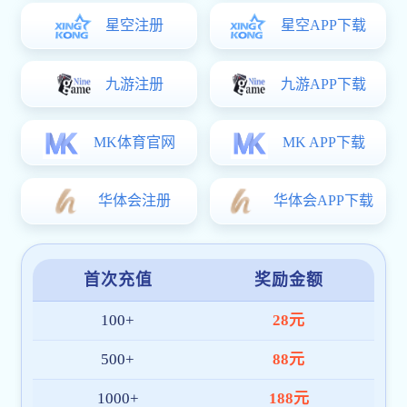
创立初心与品牌愿景
自创立之初，金年会网页版就确立了“科技驱动体育创新”的
发展方向，融合赛事直播、数据分析与观赛互动体验，打造
兼具专业性与沉浸感的体育平台。 我们希望通过技术力量
让金年会·jinnianhui(中国)官方网站等体育内容更便捷、更
智能地触达全球用户。