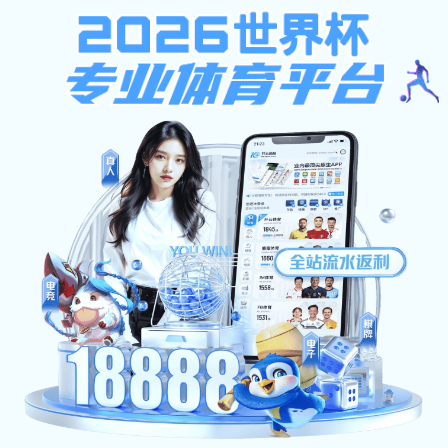
注册入口
金年会网页版
APP与网页版入
口｜畅享全球体育赛事与数据
服务
欢迎访问
金年会网页版
，提供全面覆盖足球、
篮球、电竞等项目的赛事资讯与数据内容， 支
持
APP下载
与
网页使用
，每日同步更新千场比
赛，聚焦热门体育内容， 助您轻松获取赛事动
态，掌握比赛节奏。