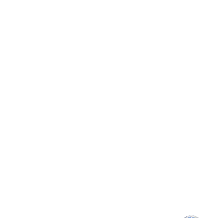
多终端无缝适配
全平台接入金年会网页版内容系统，支持
PC、APP、移动 H5，无论你在何处，赛事
内容触手可及。