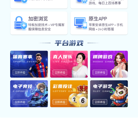
台。
五大核心功能 · 场景整
合
从赛事直播到多端互动，构建金年会网页版生态闭环
体育赛事直播
同步覆盖全球重要赛事，配备高清信号源与
多语言解说选项。用户可通过金年会