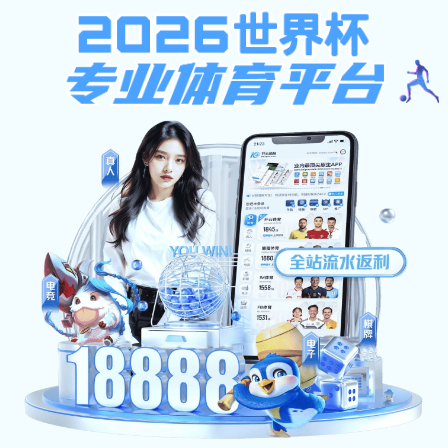
注册入口
金年会网页版
APP与网页版入
口｜畅享全球体育赛事与数据
服务
欢迎访问
金年会网页版
，提供全面覆盖足球、
篮球、电竞等项目的赛事资讯与数据内容， 支
持
APP下载
与
网页使用
，每日同步更新千场比
赛，聚焦热门体育内容， 助您轻松获取赛事动
态，掌握比赛节奏。