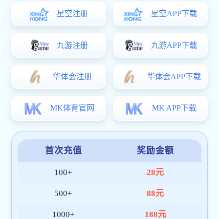
创立初心与品牌愿景
自创立之初，金年会网页版就确立了“科技驱动体育创新”的
发展方向，融合赛事直播、数据分析与观赛互动体验，打造
兼具专业性与沉浸感的体育平台。 我们希望通过技术力量
让金年会·jinnianhui(中国)官方网站等体育内容更便捷、更
智能地触达全球用户。