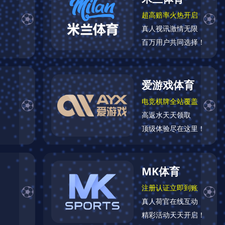
安全与多样化的观赛服务体
景
立了“科技驱动体育创新”的发展方向，融合赛事直播、数据
专业性与沉浸感的体育平台。 我们希望通过技术力量让金
官方网站等体育内容更便捷、更智能地触达全球用户。