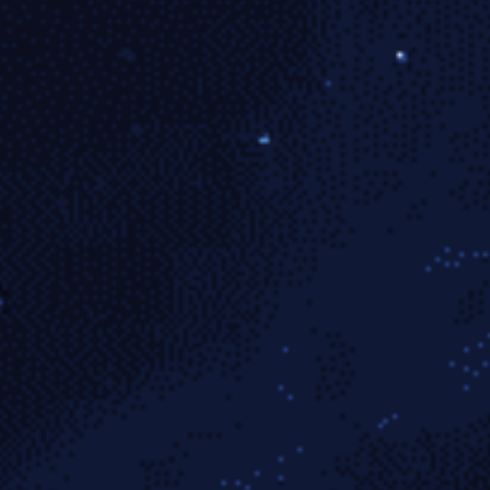
节。
战术分析频道
由专业编辑团队策划战术复盘、阵容解构与关键