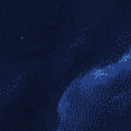
回放，服务深度体育爱好者及内容创作者。