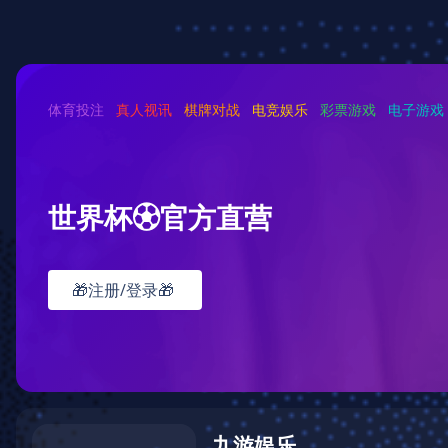
金年会网页版
A
欢迎访问
金年会网页版
，提供全面覆
更新千场比赛