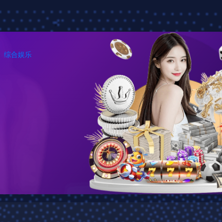
App下载
关于我们
体育焦点
PP与网页版入口｜畅享全球体
盖足球、篮球、电竞等项目的赛事资讯与数据内容，
，聚焦热门体育内容， 助您轻松获取赛事动态，
手机App
网页版