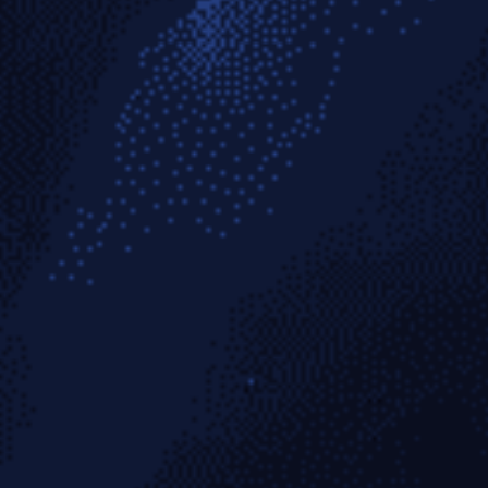
边聊，提升观赛的社交属性。