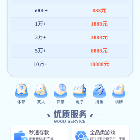
平台技术与服务能力
平台构建了一套高可用的全终端直播服务架构，集成智能风
控、秒级加载、多节点加速等核心技术，确保不同区域用户
都能流畅体验体育赛事。 同时，金年会网页版提供全天候
客服支持与数据同步，致力于打造值得信赖的观赛首选平