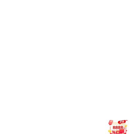
精选推荐
金年会网页版每日甄选金年会·jinnianhui(中国)官方网站领域的重点
资讯，覆盖多场热门赛况
新乐透制度影响球队策略多队追求吹杨但他更倾向留
在奇才
本文将深入探讨新乐透制度对NBA球队策略的影响，尤其是
在多支球队追逐年轻球员特雷·杨（吹杨）这一背景下的表
现...