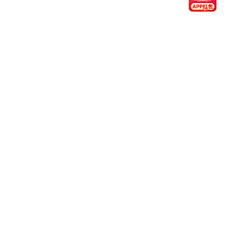
阅读全文
2026-08-03
法国队首发预测登贝莱杜埃复出姆巴佩担任前锋核心
在即将到来的国际比赛中，法国队的首发阵容引起了广泛的
关注与讨论。随着登贝莱和杜埃的复出，球队在进攻端将更...
阅读全文
2026-08-01