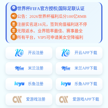
手机App
网页版
关于金年会网页版
金年会网页版是专注于体育赛事直播与互动体验的创新平台，致
力于为全球用户带来高速、安全与多样化的观赛服务体验，覆盖
多语种、多终端、多场景。