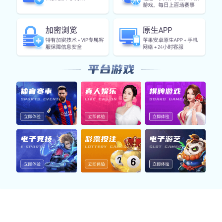
台。
五大核心功能 · 场景整
合
从赛事直播到多端互动，构建金年会网页版生态闭环
体育赛事直播
同步覆盖全球重要赛事，配备高清信号源与
多语言解说选项。用户可通过金年会