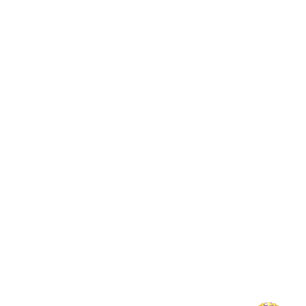
多终端无缝适配
全平台接入金年会网页版内容系统，支持
PC、APP、移动 H5，无论你在何处，赛事
内容触手可及。