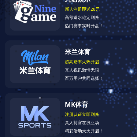
金年会网页版是专注于体