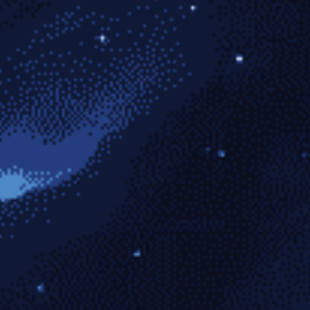
用户社区与弹幕互动
构建赛事评论区与实时弹幕系统，让用户可边看
多终端无缝适配