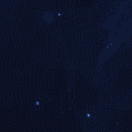
全平台接入金年会网页版内容系统，支持 PC、
数据安全 全方位防护
在金年会网页版平台，数据防护不仅是底层机制