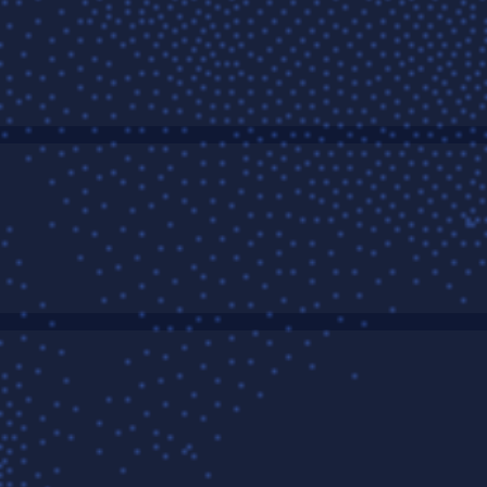
关于金年会网页版
育赛事直播与互动体验的创新平台，致力于为全球用户带来高速、
验，覆盖多语种、多终端、多场景。
创立初心与品牌愿
自创立之初，金年会网页版就确
分析与观赛互动体验，打造兼具
年会·jinnianhui(中国)