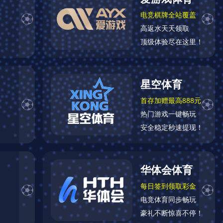
安全与多样化的观赛服务体
景
立了“科技驱动体育创新”的发展方向，融合赛事直播、数据
专业性与沉浸感的体育平台。 我们希望通过技术力量让金
官方网站等体育内容更便捷、更智能地触达全球用户。