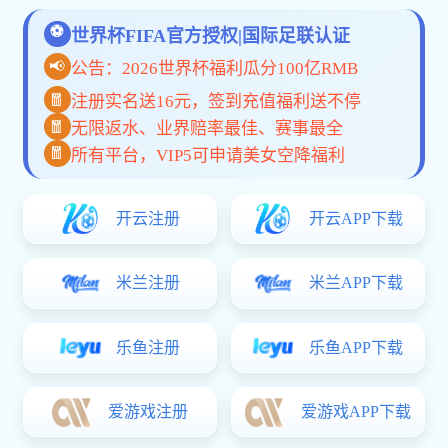
手机App
网页版
关于金年会网页版
金年会网页版是专注于体育赛事直播与互动体验的创新平台，致
力于为全球用户带来高速、安全与多样化的观赛服务体验，覆盖
多语种、多终端、多场景。