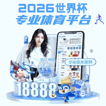
注册入口
金年会网页版
APP与网页版入
口｜畅享全球体育赛事与数据
服务
欢迎访问
金年会网页版
，提供全面覆盖足球、
篮球、电竞等项目的赛事资讯与数据内容， 支
持
APP下载
与
网页使用
，每日同步更新千场比
赛，聚焦热门体育内容， 助您轻松获取赛事动
态，掌握比赛节奏。