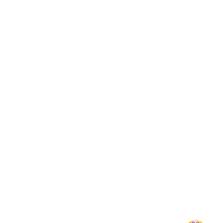
多终端无缝适配
全平台接入金年会网页版内容系统，支持
PC、APP、移动 H5，无论你在何处，赛事
内容触手可及。