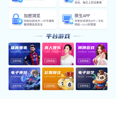
台。
五大核心功能 · 场景整
合
从赛事直播到多端互动，构建金年会网页版生态闭环
体育赛事直播
同步覆盖全球重要赛事，配备高清信号源与
多语言解说选项。用户可通过金年会