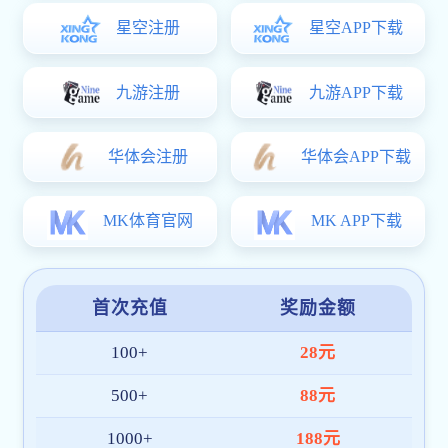
创立初心与品牌愿景
自创立之初，金年会网页版就确立了“科技驱动体育创新”的
发展方向，融合赛事直播、数据分析与观赛互动体验，打造
兼具专业性与沉浸感的体育平台。 我们希望通过技术力量
让金年会·jinnianhui(中国)官方网站等体育内容更便捷、更
智能地触达全球用户。