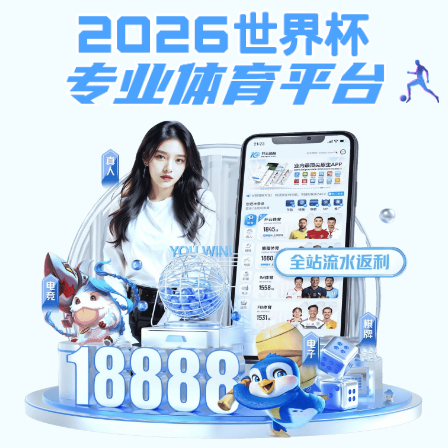
注册入口
金年会网页版
APP与网页版入
口｜畅享全球体育赛事与数据
服务
欢迎访问
金年会网页版
，提供全面覆盖足球、
篮球、电竞等项目的赛事资讯与数据内容， 支
持
APP下载
与
网页使用
，每日同步更新千场比
赛，聚焦热门体育内容， 助您轻松获取赛事动
态，掌握比赛节奏。