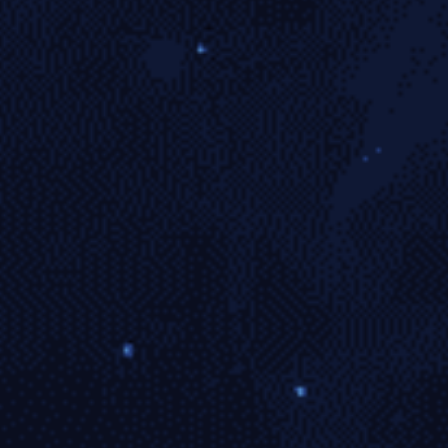
全平台接入金年会网页版内容系统，支持 PC、
数据安全 全方位防护
在金年会网页版平台，数据防护不仅是底层机制