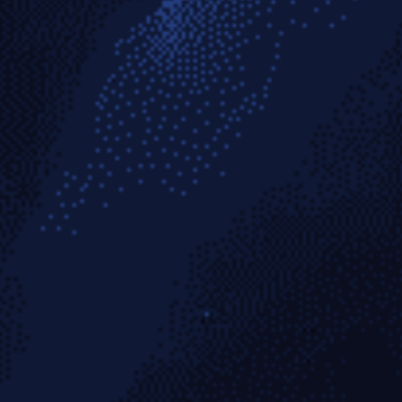
边聊，提升观赛的社交属性。