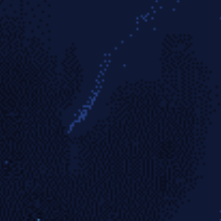
服支持与数据同步，致力于打造值得信赖的观赛首选平台