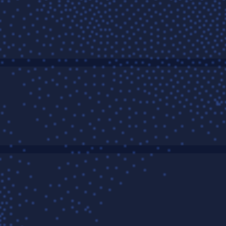
关于金年会网页版
育赛事直播与互动体验的创新平台，致力于为全球用户带来高速、
验，覆盖多语种、多终端、多场景。
创立初心与品牌愿
自创立之初，金年会网页版就确
分析与观赛互动体验，打造兼具
年会·jinnianhui(中国)