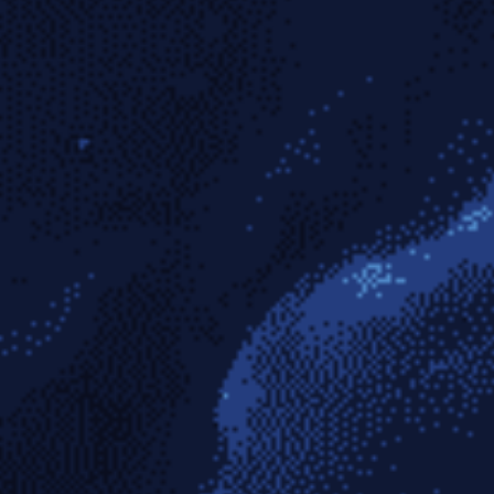
回放，服务深度体育爱好者及内容创作者。