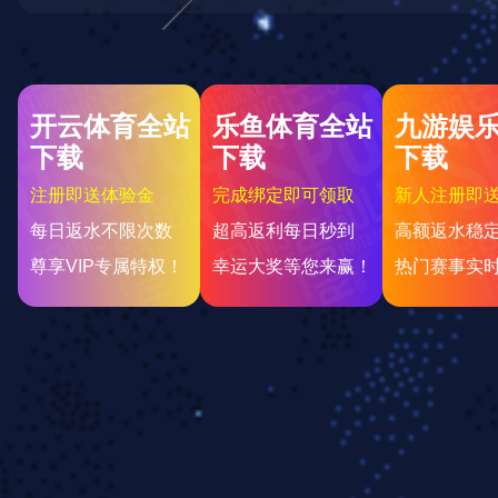
平台技术与服务能力
平台构建了一套高可用的全终端直播服务架构，集成智能
核心技术，确保不同区域用户都能流畅体验体育赛事。 同