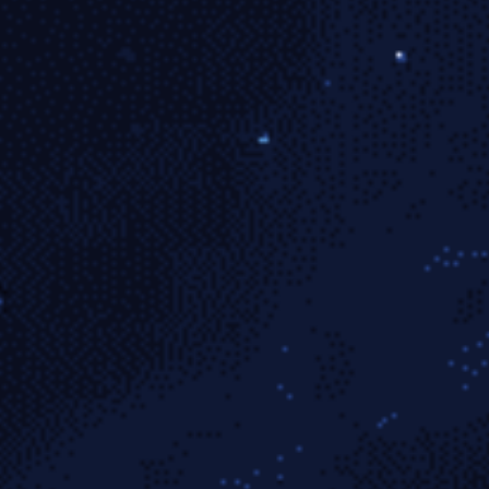
节。
战术分析频道
由专业编辑团队策划战术复盘、阵容解构与关键