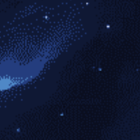
用户社区与弹幕互动
构建赛事评论区与实时弹幕系统，让用户可边看
多终端无缝适配