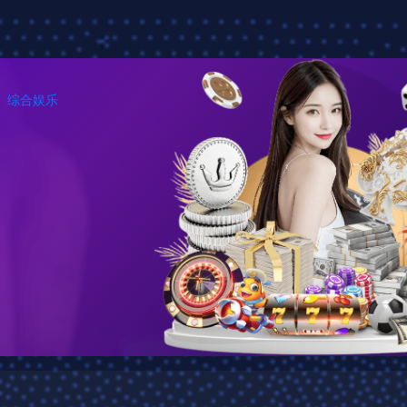
App下载
关于我们
体育焦点
PP与网页版入口｜畅享全球体
盖足球、篮球、电竞等项目的赛事资讯与数据内容，
，聚焦热门体育内容， 助您轻松获取赛事动态，
手机App
网页版