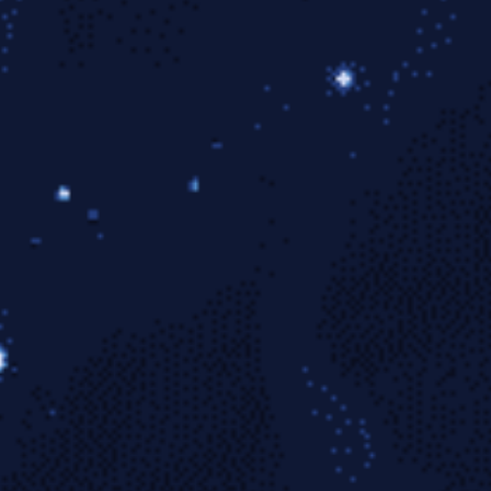
选项。用户可通过金年会·jinnianhui(中国)官方网站平台
胜负走势等，支持图表化展示，助用户理解比赛进程与策略细