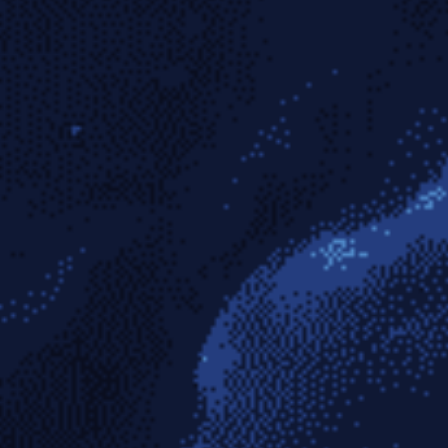
回放，服务深度体育爱好者及内容创作者。