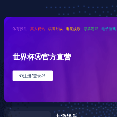
金年会网页版
A
欢迎访问
金年会网页版
，提供全面覆
更新千场比赛