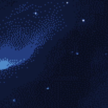
用户社区与弹幕互动
构建赛事评论区与实时弹幕系统，让用户可边看
多终端无缝适配