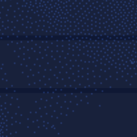
关于金年会网页版
育赛事直播与互动体验的创新平台，致力于为全球用户带来高速、
验，覆盖多语种、多终端、多场景。
创立初心与品牌愿
自创立之初，金年会网页版就确
分析与观赛互动体验，打造兼具
年会·jinnianhui(中国)